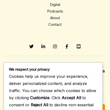
Digital
Podcasts
About
Contact
We respect your privacy
Sign up to receive email updates, fresh news
and more!
Cookies help us improve your experience,
deliver personalized content, and analyze
traffic. You can choose which cookies to allow
by clicking
Customize
. Click
Accept All
to
consent or
Reject All
to decline non-essential
SUBSCRIBE