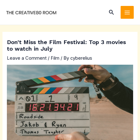
Skip
Search
to
MAI
content
ME
Don’t Miss the Film Festival: Top 3 movies
to watch in July
Leave a Comment
/
Film
/ By
cyberelius